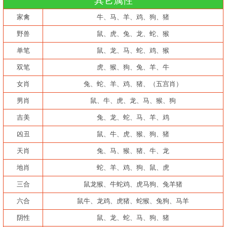
其它属性
家禽
牛、马、羊、鸡、狗、猪
野兽
鼠、虎、兔、龙、蛇、猴
单笔
鼠、龙、马、蛇、鸡、猴
双笔
虎、猴、狗、兔、羊、牛
女肖
兔、蛇、羊、鸡、猪、（五宫肖）
男肖
鼠、牛、虎、龙、马、猴、狗
吉美
兔、龙、蛇、马、羊、鸡
凶丑
鼠、牛、虎、猴、狗、猪
天肖
兔、马、猴、猪、牛、龙
地肖
蛇、羊、鸡、狗、鼠、虎
三合
鼠龙猴、牛蛇鸡、虎马狗、兔羊猪
六合
鼠牛、龙鸡、虎猪、蛇猴、兔狗、马羊
阴性
鼠、龙、蛇、马、狗、猪