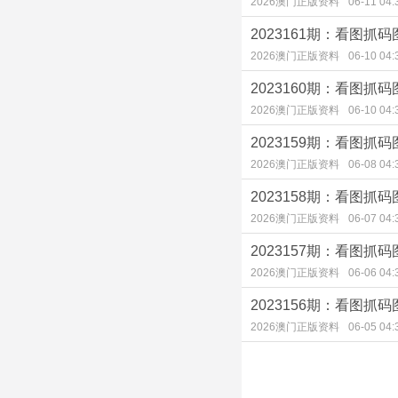
2026澳门正版资料
06-11 04:
2023161期：看图抓码
2026澳门正版资料
06-10 04:
2023160期：看图抓码
2026澳门正版资料
06-10 04:
2023159期：看图抓码
2026澳门正版资料
06-08 04:
2023158期：看图抓码
2026澳门正版资料
06-07 04:
2023157期：看图抓码
2026澳门正版资料
06-06 04:
2023156期：看图抓码
2026澳门正版资料
06-05 04: