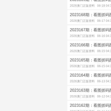
2026澳门正版资料
06-18 04:
2023168期：看图抓码
2026澳门正版资料
06-17 04:
2023167期：看图抓码
2026澳门正版资料
06-16 04:
2023166期：看图抓码
2026澳门正版资料
06-15 04:
2023165期：看图抓码
2026澳门正版资料
06-15 04:
2023164期：看图抓码
2026澳门正版资料
06-13 04:
2023163期：看图抓码
2026澳门正版资料
06-12 04:
2023162期：看图抓码