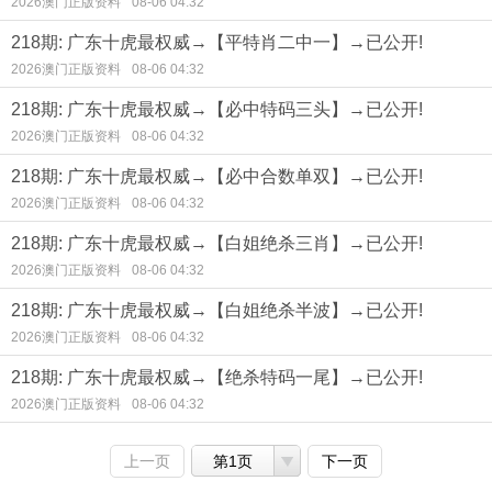
2026澳门正版资料
08-06 04:32
218期: 广东十虎最权威→【平特肖二中一】→已公开!
2026澳门正版资料
08-06 04:32
218期: 广东十虎最权威→【必中特码三头】→已公开!
2026澳门正版资料
08-06 04:32
218期: 广东十虎最权威→【必中合数单双】→已公开!
2026澳门正版资料
08-06 04:32
218期: 广东十虎最权威→【白姐绝杀三肖】→已公开!
2026澳门正版资料
08-06 04:32
218期: 广东十虎最权威→【白姐绝杀半波】→已公开!
2026澳门正版资料
08-06 04:32
218期: 广东十虎最权威→【绝杀特码一尾】→已公开!
2026澳门正版资料
08-06 04:32
上一页
第1页
下一页