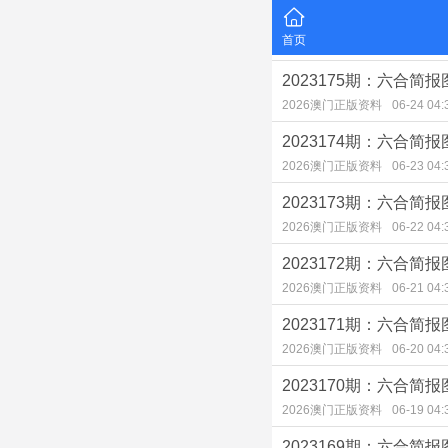
首页
2023175期：六合简报
2026澳门正版资料
06-24 04:
2023174期：六合简报
2026澳门正版资料
06-23 04:
2023173期：六合简报
2026澳门正版资料
06-22 04:
2023172期：六合简报
2026澳门正版资料
06-21 04:
2023171期：六合简报
2026澳门正版资料
06-20 04:
2023170期：六合简报
2026澳门正版资料
06-19 04:
2023169期：六合简报