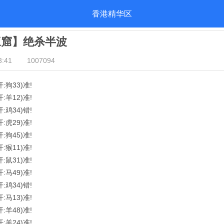
香港精华区
三窟】绝杀半波
:41
1007094
开:狗33)准!
开:羊12)准!
开:鸡34)错!
开:虎29)准!
开:狗45)准!
开:猴11)准!
开:鼠31)准!
开:马49)准!
开:鸡34)错!
开:马13)准!
开:羊48)准!
开:羊24)准!