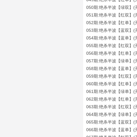
050期:绝杀半波【绿双
】(
051期:绝杀半波【红双
】(
052期:绝杀半波【红单
】(
053期:绝杀半波【蓝双
】(
054期:绝杀半波【蓝单
】(
055期:绝杀半波【红双
】(
056期:绝杀半波【红单
】(
057期:绝杀半波【绿单】(开
058期:绝杀半波【蓝单】(开
059期:绝杀半波【
红双
】(
060期:绝杀半波【
红单
】(
061期:绝杀半波【绿
单
】(
062期:绝杀半波【红
单
】(
063期:绝杀半波【红双
】(
064期:绝杀半波【绿单
】(
065期:绝杀半波【蓝双
】(
066期:绝杀半波【蓝单
】(