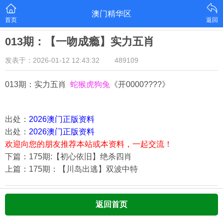
澳门精华区
首页
返回
013期：【一吻成瘾】实力五肖
发表于：2026-01-12 12:43:32
489109
013期：实力五肖
蛇猴虎狗兔
《开0000????》
出处：
2026澳门正版资料
出处：
2026澳门正版资料
欢迎向您的朋友推荐本站或本资料，一起交流！
下篇：175期:【初心依旧】绝杀四肖
上篇：175期：【川岛出逃】双波中特
返回首页